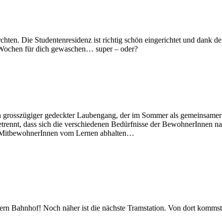
hten. Die Studentenresidenz ist richtig schön eingerichtet und dank de
ei Wochen für dich gewaschen… super – oder?
grosszügiger gedeckter Laubengang, der im Sommer als gemeinsamer B
rennt, dass sich die verschiedenen Bedürfnisse der BewohnerInnen nac
er MitbewohnerInnen vom Lernen abhalten…
rn Bahnhof! Noch näher ist die nächste Tramstation. Von dort kommst 